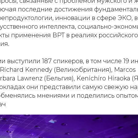
просы, связанные с проблемой мужского и 
лючая последние достижения фундаментал
репродуктологии, инновации в сфере ЭКО, 
усственного интеллекта, социально-эконом
кты применения ВРТ в реалиях российского
ия.
 выступили 187 спикеров, в том числе 19 и
Richard Kennedy (Великобритания), Marcos
rbara Lawrenz (Бельгия), Kenichiro Hiraoka (Я
 докладах они представили самую свежую н
бменялись мнениями и поделились опыто
ач