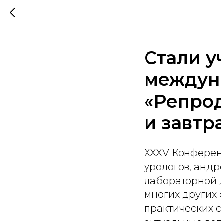
Стали у
междун
«Репро
и завтр
XXXV Конферен
урологов, андр
лабораторной д
многих других 
практических 