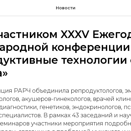
Новости
частником XXXV Ежего
ародной конференции
дуктивные технологии 
а»
ция РАРЧ объединила репродуктологов, э
ологов, акушеров-гинекологов, врачей клин
иагностики, генетиков, эндокринологов, пс
специалистов. В рамках 43 заседаний и нау
семинаров участники мероприятия подроб