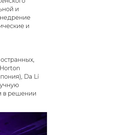
женского
ьной и
внедрение
ические и
ностранных,
 Horton
пония), Da Li
аучную
м в решении