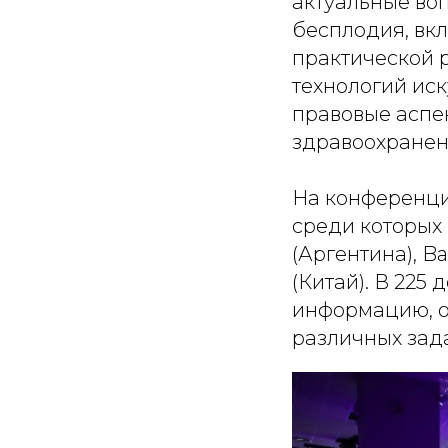
актуальные во
бесплодия, вк
практической 
технологий иск
правовые аспе
здравоохранен
На конференции
среди которых 
(Аргентина), Ba
(Китай). В 225
информацию, о
различных зад