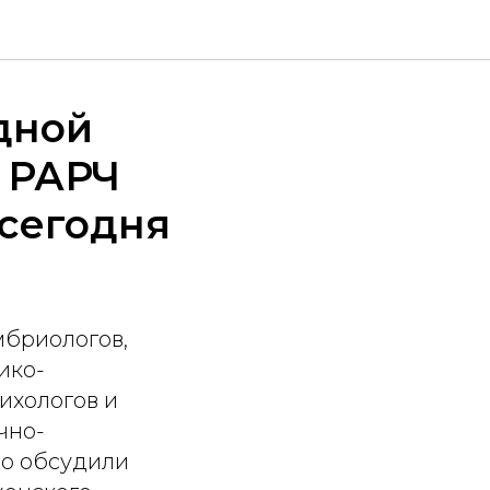
дной
 РАРЧ
сегодня
мбриологов,
ико-
ихологов и
чно-
но обсудили